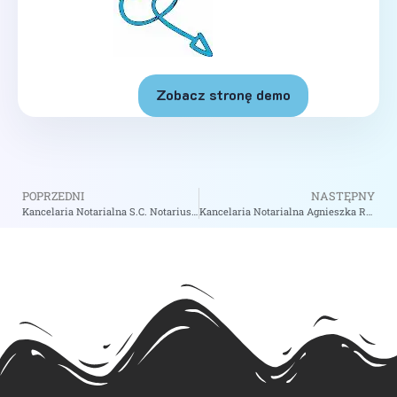
Zobacz stronę demo
POPRZEDNI
NASTĘPNY
Kancelaria Notarialna S.C. Notariusz Jadwiga Szulc-Kołyszko, Notariusz Janusz Kołyszko i Notariusz Aleksandra Kołyszko – Notariusz Chojnice
Kancelaria Notarialna Agnieszka Richter-Witosza Notariusz Dominik Sterc – Notariusz Wrocław