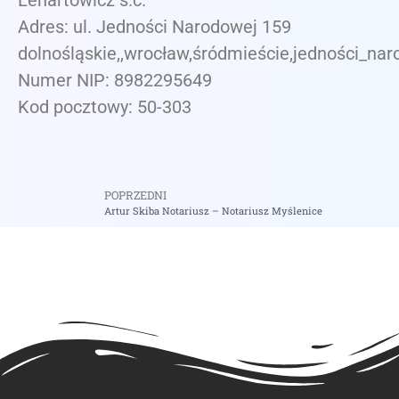
Lenartowicz s.c.
Adres: ul. Jedności Narodowej 159
dolnośląskie,,wrocław,śródmieście,jedności_na
Numer NIP: 8982295649
Kod pocztowy: 50-303
POPRZEDNI
Artur Skiba Notariusz – Notariusz Myślenice