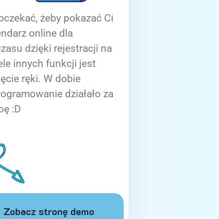
oczekać, żeby pokazać Ci
ndarz online dla
zasu dzięki rejestracji na
ele innych funkcji jest
ięcie ręki. W dobie
rogramowanie działało za
bę :D
Zobacz stronę demo