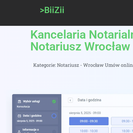
>BiiZii
Kancelaria Notarial
Notariusz Wrocław
Kategorie:
Notariusz - Wrocław Umów online