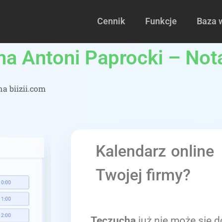
Cennik
Funkcje
Baza 
lna Antoni Paprocki – Not
a biizii.com
Kalendarz online
Twojej firmy?
Teczucha
już nie może się d