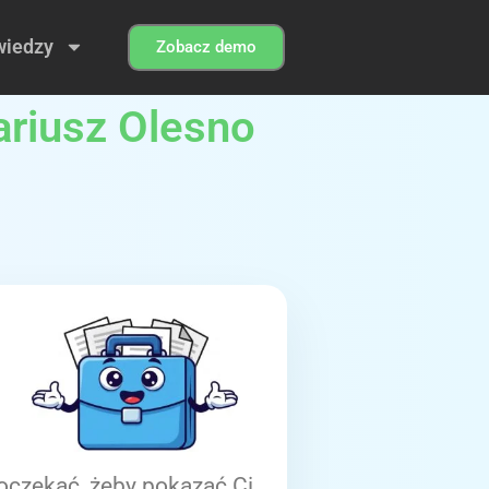
wiedzy
Zobacz demo
ariusz Olesno
oczekać, żeby pokazać Ci