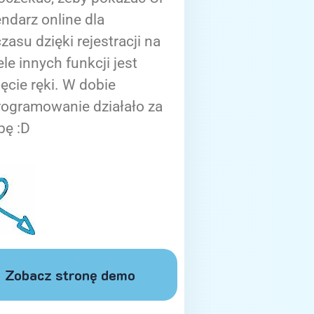
ndarz online dla
zasu dzięki rejestracji na
ele innych funkcji jest
ięcie ręki. W dobie
rogramowanie działało za
bę :D
Zobacz stronę demo