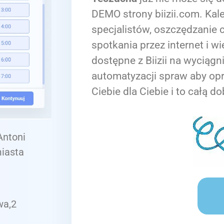
DEMO strony biizii.com. Kale
specjalistów, oszczędzanie c
spotkania przez internet i wi
dostępne z Biizii na wyciągn
automatyzacji spraw aby op
Ciebie dla Ciebie i to całą do
Antoni
miasta
wa,2