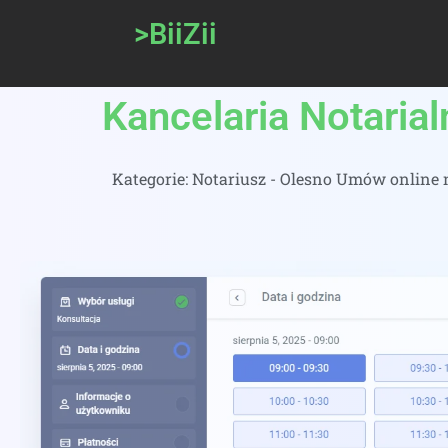
>BiiZii
Kancelaria Notaria
Kategorie:
Notariusz - Olesno Umów online n