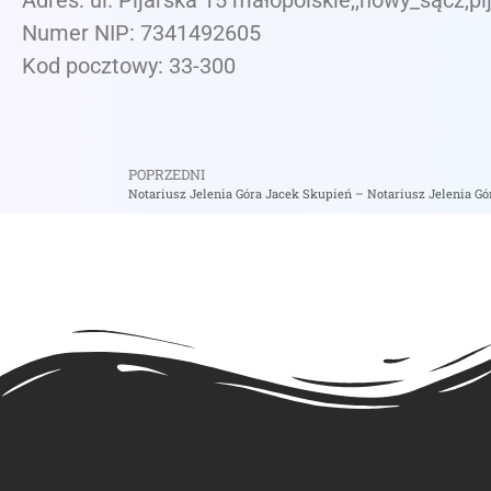
Adres: ul. Pijarska 15 małopolskie,,nowy_sącz,pi
Numer NIP: 7341492605
Kod pocztowy: 33-300
POPRZEDNI
Notariusz Jelenia Góra Jacek Skupień – Notariusz Jelenia Gó