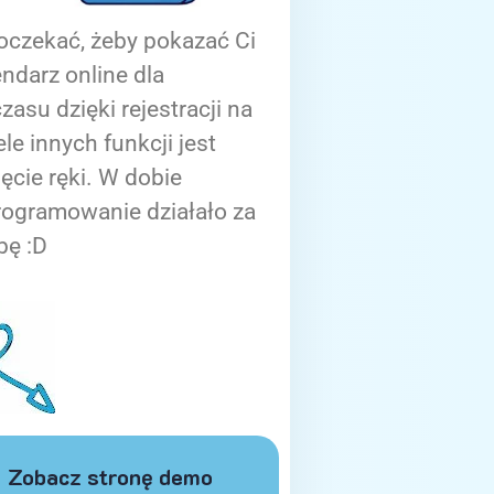
oczekać, żeby pokazać Ci
ndarz online dla
zasu dzięki rejestracji na
ele innych funkcji jest
ięcie ręki. W dobie
rogramowanie działało za
bę :D
Zobacz stronę demo