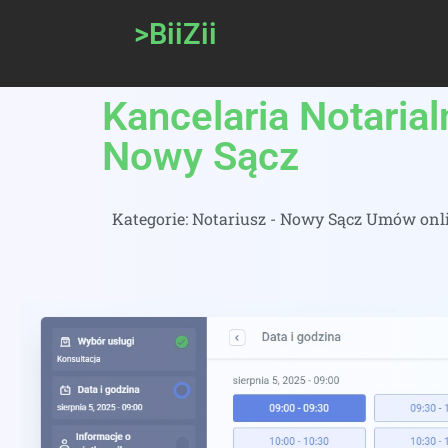
>BiiZii
Kancelaria Notaria
Nowy Sącz
Kategorie:
Notariusz - Nowy Sącz Umów onli