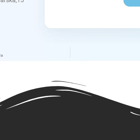
jarska,15
ra