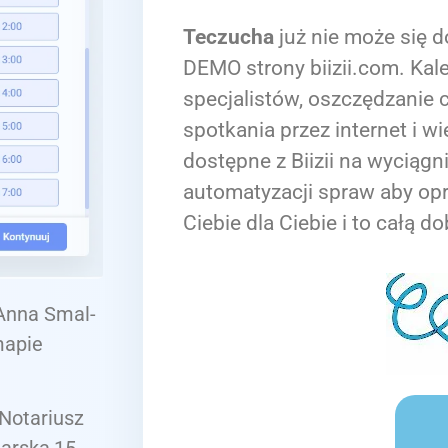
Teczucha
już nie może się d
DEMO strony biizii.com. Kale
specjalistów, oszczędzanie c
spotkania przez internet i wi
dostępne z Biizii na wyciągn
automatyzacji spraw aby op
Ciebie dla Ciebie i to całą do
 Anna Smal-
mapie
Notariusz