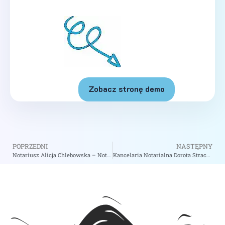
Zobacz stronę demo
POPRZEDNI
NASTĘPNY
Notariusz Alicja Chlebowska – Notariusz Koszalin
Kancelaria Notarialna Dorota Strach-Chrzanowska – Notariusz Szczekociny