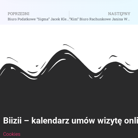
POPRZEDNI
NASTĘPNY
Biuro Podatkowe “Sigma” Jacek Klecel – zobacz na biizii.com
“Kim” Biuro Rachunkowe Janina Woźniak-Lesiewicz – zobacz na biizii.com
Biizii – kalendarz umów wizytę onl
Cookies