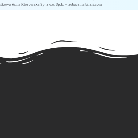
tkowa Anna Kłosowska Sp. z o.o. Sp.k. – zobacz na biizii.com