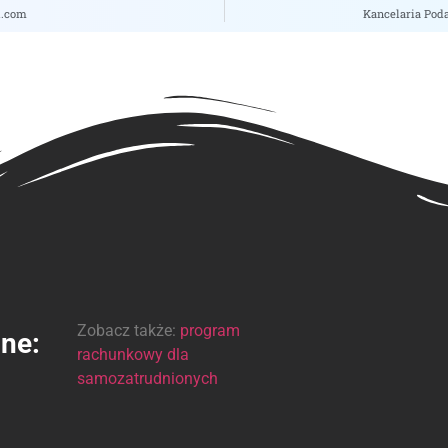
i.com
Kancelaria Poda
Zobacz także:
program
ine:
rachunkowy dla
samozatrudnionych