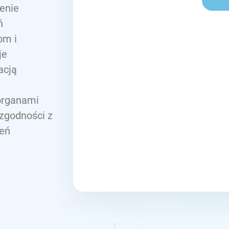
enie
ń
om i
je
acją
organami
zgodności z
żeń