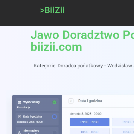
>BiiZii
Jawo Doradztwo Po
biizii.com
Kategorie:
Doradca podatkowy - Wodzisław Ś