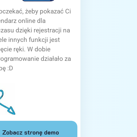
oczekać, żeby pokazać Ci
ndarz online dla
zasu dzięki rejestracji na
ele innych funkcji jest
ięcie ręki. W dobie
rogramowanie działało za
bę :D
Zobacz stronę demo