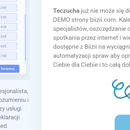
Teczucha
już nie może się d
DEMO strony biizii.com. Kale
specjalistów, oszczędzanie c
spotkania przez internet i wi
dostępne z Biizii na wyciągn
automatyzacji spraw aby op
Ciebie dla Ciebie i to całą do
sjonalista,
ozumieniu i
y usługi
klaracji
zed