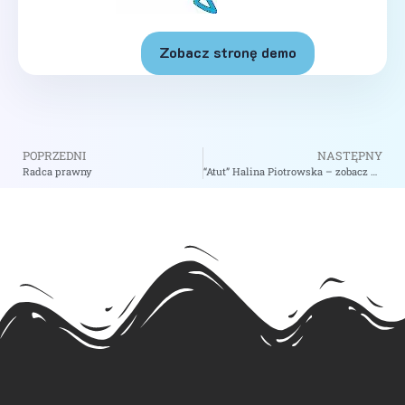
Zobacz stronę demo
POPRZEDNI
NASTĘPNY
Radca prawny
“Atut” Halina Piotrowska – zobacz na biizii.com