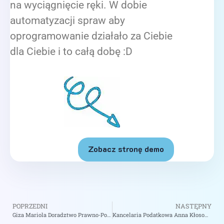
na wyciągnięcie ręki. W dobie
automatyzacji spraw aby
oprogramowanie działało za Ciebie
dla Ciebie i to całą dobę :D
Zobacz stronę demo
POPRZEDNI
NASTĘPNY
Giza Mariola Doradztwo Prawno-Podatkowe – zobacz na biizii.com
Kancelaria Podatkowa Anna Kłosowska Sp. z o.o. Sp.k. – zobacz na biizii.com