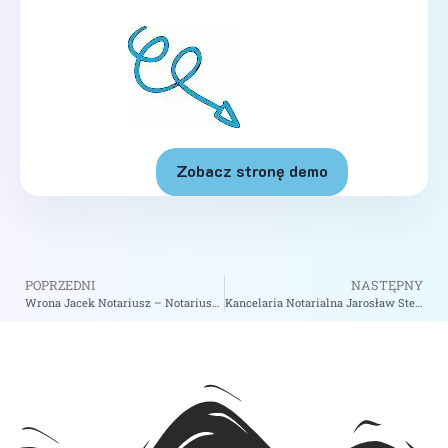
Zobacz stronę demo
POPRZEDNI
NASTĘPNY
Wrona Jacek Notariusz – Notariusz Sopot
Kancelaria Notarialna Jarosław Stejskal, Tomasz Baściuk S.C. – Notariusz Bielsko-Biała