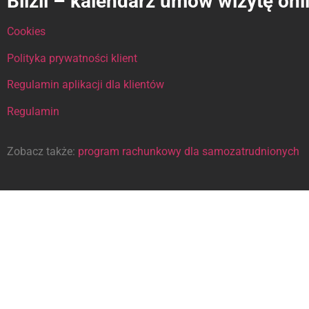
Biizii – kalendarz umów wizytę onl
Cookies
Polityka prywatności klient
Regulamin aplikacji dla klientów
Regulamin
Zobacz także:
program rachunkowy dla samozatrudnionych