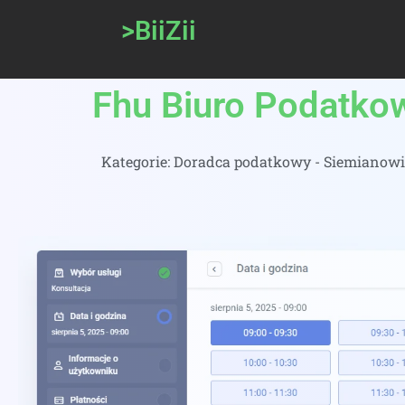
>BiiZii
Fhu Biuro Podatkow
Kategorie:
Doradca podatkowy - Siemianowic