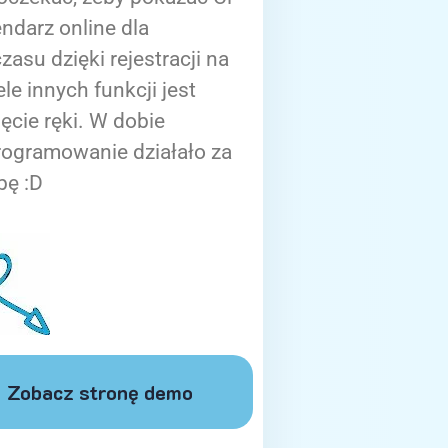
ndarz online dla
zasu dzięki rejestracji na
ele innych funkcji jest
ięcie ręki. W dobie
rogramowanie działało za
bę :D
Zobacz stronę demo