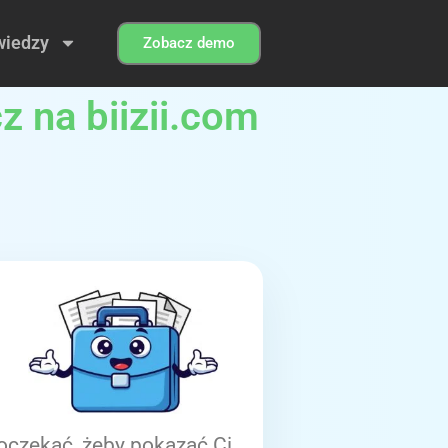
wiedzy
Zobacz demo
z na biizii.com
oczekać, żeby pokazać Ci