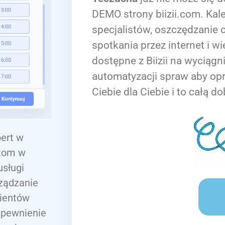
DEMO strony biizii.com. Kale
specjalistów, oszczędzanie c
spotkania przez internet i wi
dostępne z Biizii na wyciągn
automatyzacji spraw aby op
Ciebie dla Ciebie i to całą do
pert w
ntom w
sługi
rządzanie
lientów
apewnienie