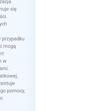
zacja
muje się
ci.
ych
w przypadku
nci mogą
rt
m w
ami.
atkowej,
zentuje
ego pomocy,
mi