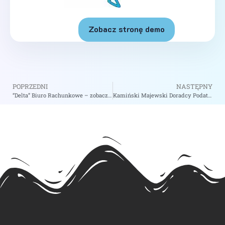
Zobacz stronę demo
POPRZEDNI
NASTĘPNY
“Delta” Biuro Rachunkowe – zobacz na biizii.com
Kamiński Majewski Doradcy Podatkowi Sp.p. – zobacz na biizii.com