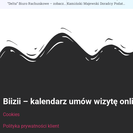
“Delta” Biuro Rachunkowe – zobacz na biizii.com
Kamiński Majewski Doradcy Podatkowi Sp.p. – zobacz na biizii.com
Biizii – kalendarz umów wizytę onl
Cookies
Polityka prywatności klient