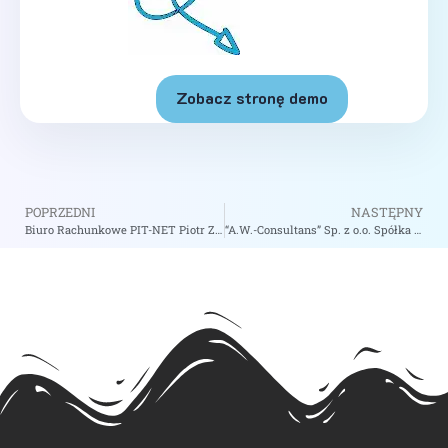
Zobacz stronę demo
POPRZEDNI
NASTĘPNY
Biuro Rachunkowe PIT-NET Piotr Zając – zobacz na biizii.com
“A.W.-Consultans” Sp. z o.o. Spółka Doradztwo Podatkowego – zobacz na biizii.com