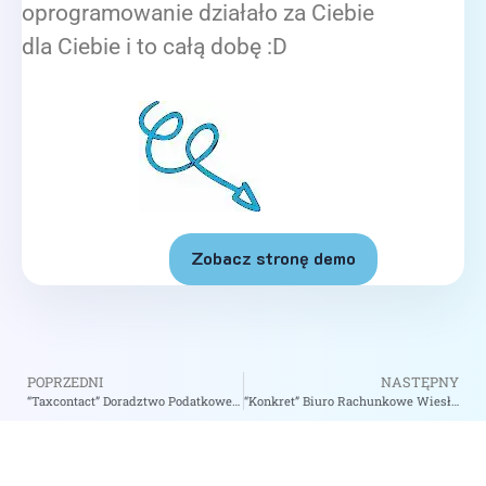
oprogramowanie działało za Ciebie
dla Ciebie i to całą dobę :D
Zobacz stronę demo
POPRZEDNI
NASTĘPNY
“Taxcontact” Doradztwo Podatkowe Andrzej Mazur – zobacz na biizii.com
“Konkret” Biuro Rachunkowe Wiesława Bednarek – zobacz na biizii.com