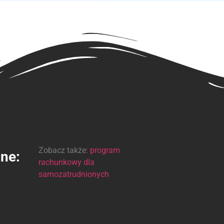
Zobacz także:
program
ine:
rachunkowy dla
samozatrudnionych