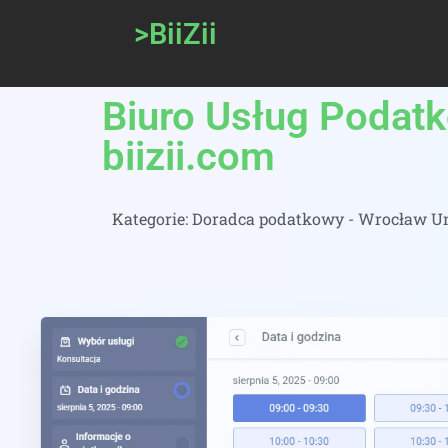
>BiiZii
Biuro Usług Podat
biizii.com
Kategorie:
Doradca podatkowy - Wrocław Um