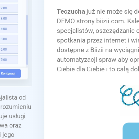
Teczucha
już nie może się d
DEMO strony biizii.com. Kale
specjalistów, oszczędzanie c
spotkania przez internet i wi
dostępne z Biizii na wyciągn
automatyzacji spraw aby op
Ciebie dla Ciebie i to całą do
jalista od
zrozumieniu
je usługi
owa oraz
 jego