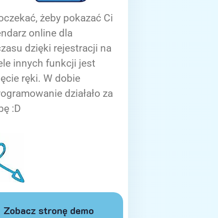
oczekać, żeby pokazać Ci
ndarz online dla
zasu dzięki rejestracji na
ele innych funkcji jest
ięcie ręki. W dobie
rogramowanie działało za
bę :D
Zobacz stronę demo