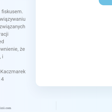
 fiskusem.
związywaniu
 związanych
acji
ed
wnienie, że
 i
a Kaczmarek
14
izii.com