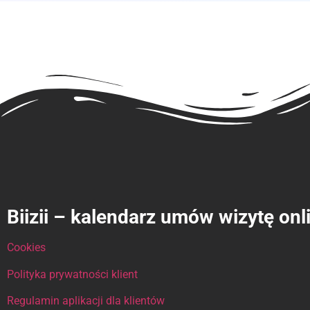
Biizii – kalendarz umów wizytę onl
Cookies
Polityka prywatności klient
Regulamin aplikacji dla klientów