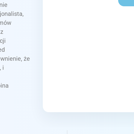
nie
onalista,
emów
 z
ji
ed
wnienie, że
 i
ina