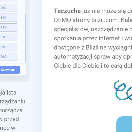
Teczucha
już nie może się d
DEMO strony biizii.com. Kale
specjalistów, oszczędzanie c
spotkania przez internet i wi
dostępne z Biizii na wyciągn
automatyzacji spraw aby op
Ciebie dla Ciebie i to całą do
alista,
rządzaniu
sporządza
w przed
omoc w