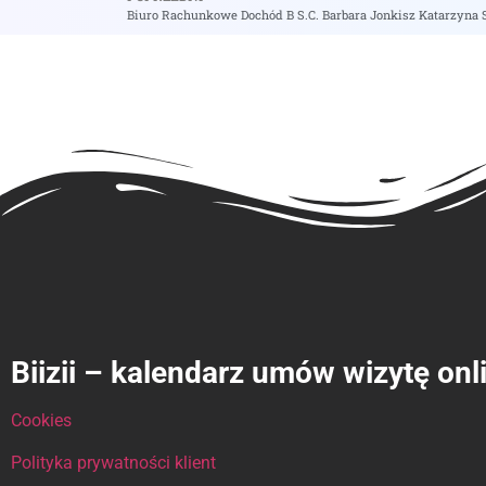
Biuro Rachunkowe Dochód B S.C. Barbara Jonkisz Katarzyna S
Biizii – kalendarz umów wizytę onl
Cookies
Polityka prywatności klient