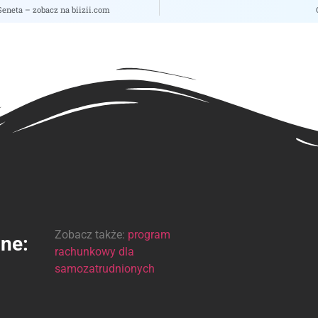
eneta – zobacz na biizii.com
Zobacz także:
program
ine:
rachunkowy dla
samozatrudnionych