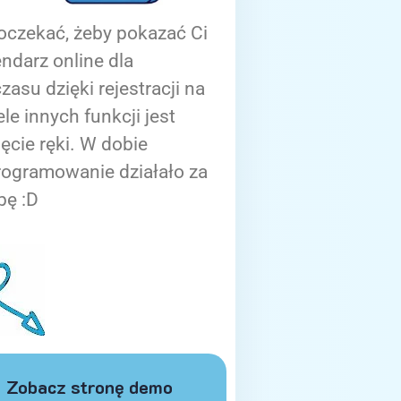
oczekać, żeby pokazać Ci
ndarz online dla
zasu dzięki rejestracji na
ele innych funkcji jest
ięcie ręki. W dobie
rogramowanie działało za
bę :D
Zobacz stronę demo