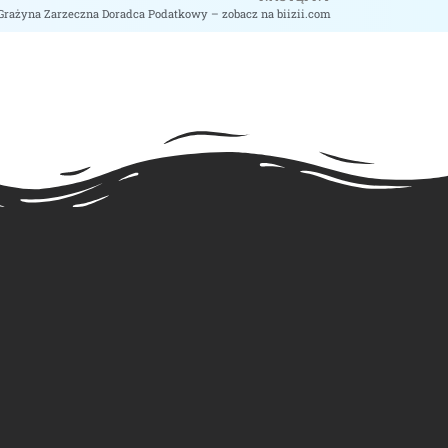
Grażyna Zarzeczna Doradca Podatkowy – zobacz na biizii.com