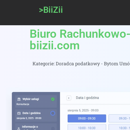
>BiiZii
Biuro Rachunkowo-
biizii.com
Kategorie:
Doradca podatkowy - Bytom Umów