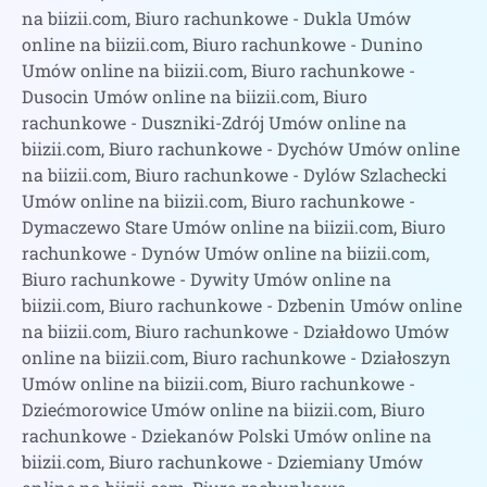
na biizii.com
,
Biuro rachunkowe - Dukla Umów
online na biizii.com
,
Biuro rachunkowe - Dunino
Umów online na biizii.com
,
Biuro rachunkowe -
Dusocin Umów online na biizii.com
,
Biuro
rachunkowe - Duszniki-Zdrój Umów online na
biizii.com
,
Biuro rachunkowe - Dychów Umów online
na biizii.com
,
Biuro rachunkowe - Dylów Szlachecki
Umów online na biizii.com
,
Biuro rachunkowe -
Dymaczewo Stare Umów online na biizii.com
,
Biuro
rachunkowe - Dynów Umów online na biizii.com
,
Biuro rachunkowe - Dywity Umów online na
biizii.com
,
Biuro rachunkowe - Dzbenin Umów online
na biizii.com
,
Biuro rachunkowe - Działdowo Umów
online na biizii.com
,
Biuro rachunkowe - Działoszyn
Umów online na biizii.com
,
Biuro rachunkowe -
Dziećmorowice Umów online na biizii.com
,
Biuro
rachunkowe - Dziekanów Polski Umów online na
biizii.com
,
Biuro rachunkowe - Dziemiany Umów