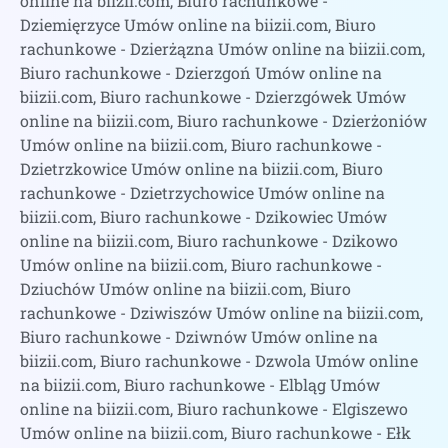
online na biizii.com
,
Biuro rachunkowe -
Dziemięrzyce Umów online na biizii.com
,
Biuro
rachunkowe - Dzierżązna Umów online na biizii.com
,
Biuro rachunkowe - Dzierzgoń Umów online na
biizii.com
,
Biuro rachunkowe - Dzierzgówek Umów
online na biizii.com
,
Biuro rachunkowe - Dzierżoniów
Umów online na biizii.com
,
Biuro rachunkowe -
Dzietrzkowice Umów online na biizii.com
,
Biuro
rachunkowe - Dzietrzychowice Umów online na
biizii.com
,
Biuro rachunkowe - Dzikowiec Umów
online na biizii.com
,
Biuro rachunkowe - Dzikowo
Umów online na biizii.com
,
Biuro rachunkowe -
Dziuchów Umów online na biizii.com
,
Biuro
rachunkowe - Dziwiszów Umów online na biizii.com
,
Biuro rachunkowe - Dziwnów Umów online na
biizii.com
,
Biuro rachunkowe - Dzwola Umów online
na biizii.com
,
Biuro rachunkowe - Elbląg Umów
online na biizii.com
,
Biuro rachunkowe - Elgiszewo
Umów online na biizii.com
,
Biuro rachunkowe - Ełk