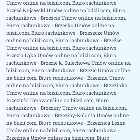
Umów online na biizii.com
,
Biuro rachunkowe -
Brześć Kujawski Umów online na biizii.com
,
Biuro
rachunkowe - Brzeście Umów online na biizii.com
,
Biuro rachunkowe - Brzesko Umów online na
biizii.com
,
Biuro rachunkowe - Brzeszcze Umów
online na biizii.com
,
Biuro rachunkowe - Brzeźce
Umów online na biizii.com
,
Biuro rachunkowe -
Brzezia Łąka Umów online na biizii.com
,
Biuro
rachunkowe - Brzezie k. Sulechowa Umów online na
biizii.com
,
Biuro rachunkowe - Brzezie Umów online
na biizii.com
,
Biuro rachunkowe - Brzezina Umów
online na biizii.com
,
Biuro rachunkowe - Brzezinka
Umów online na biizii.com
,
Biuro rachunkowe -
Brzezinki Umów online na biizii.com
,
Biuro
rachunkowe - Brzeziny Umów online na biizii.com
,
Biuro rachunkowe - Brzeziny-Kolonia Umów online
na biizii.com
,
Biuro rachunkowe - Brzeźnica Leśna
Umów online na biizii.com
,
Biuro rachunkowe -
Brzeźnica Umów online na biizii.com
,
Biuro