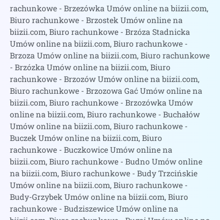
rachunkowe - Brzezówka Umów online na biizii.com
,
Biuro rachunkowe - Brzostek Umów online na
biizii.com
,
Biuro rachunkowe - Brzóza Stadnicka
Umów online na biizii.com
,
Biuro rachunkowe -
Brzoza Umów online na biizii.com
,
Biuro rachunkowe
- Brzózka Umów online na biizii.com
,
Biuro
rachunkowe - Brzozów Umów online na biizii.com
,
Biuro rachunkowe - Brzozowa Gać Umów online na
biizii.com
,
Biuro rachunkowe - Brzozówka Umów
online na biizii.com
,
Biuro rachunkowe - Buchałów
Umów online na biizii.com
,
Biuro rachunkowe -
Buczek Umów online na biizii.com
,
Biuro
rachunkowe - Buczkowice Umów online na
biizii.com
,
Biuro rachunkowe - Budno Umów online
na biizii.com
,
Biuro rachunkowe - Budy Trzcińskie
Umów online na biizii.com
,
Biuro rachunkowe -
Budy-Grzybek Umów online na biizii.com
,
Biuro
rachunkowe - Budziszewice Umów online na