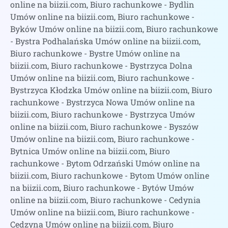
online na biizii.com
,
Biuro rachunkowe - Bydlin
Umów online na biizii.com
,
Biuro rachunkowe -
Byków Umów online na biizii.com
,
Biuro rachunkowe
- Bystra Podhalańska Umów online na biizii.com
,
Biuro rachunkowe - Bystre Umów online na
biizii.com
,
Biuro rachunkowe - Bystrzyca Dolna
Umów online na biizii.com
,
Biuro rachunkowe -
Bystrzyca Kłodzka Umów online na biizii.com
,
Biuro
rachunkowe - Bystrzyca Nowa Umów online na
biizii.com
,
Biuro rachunkowe - Bystrzyca Umów
online na biizii.com
,
Biuro rachunkowe - Byszów
Umów online na biizii.com
,
Biuro rachunkowe -
Bytnica Umów online na biizii.com
,
Biuro
rachunkowe - Bytom Odrzański Umów online na
biizii.com
,
Biuro rachunkowe - Bytom Umów online
na biizii.com
,
Biuro rachunkowe - Bytów Umów
online na biizii.com
,
Biuro rachunkowe - Cedynia
Umów online na biizii.com
,
Biuro rachunkowe -
Cedzyna Umów online na biizii.com
,
Biuro