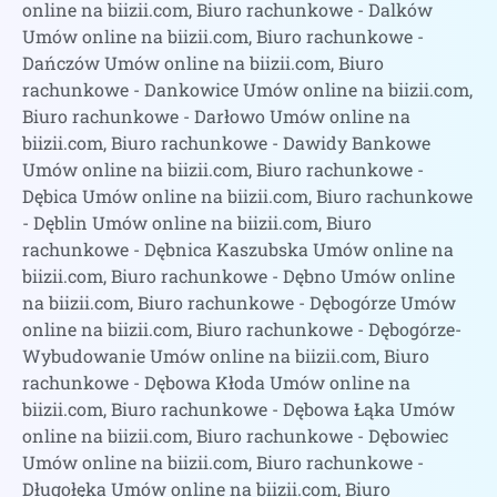
online na biizii.com
,
Biuro rachunkowe - Dalków
Umów online na biizii.com
,
Biuro rachunkowe -
Dańczów Umów online na biizii.com
,
Biuro
rachunkowe - Dankowice Umów online na biizii.com
,
Biuro rachunkowe - Darłowo Umów online na
biizii.com
,
Biuro rachunkowe - Dawidy Bankowe
Umów online na biizii.com
,
Biuro rachunkowe -
Dębica Umów online na biizii.com
,
Biuro rachunkowe
- Dęblin Umów online na biizii.com
,
Biuro
rachunkowe - Dębnica Kaszubska Umów online na
biizii.com
,
Biuro rachunkowe - Dębno Umów online
na biizii.com
,
Biuro rachunkowe - Dębogórze Umów
online na biizii.com
,
Biuro rachunkowe - Dębogórze-
Wybudowanie Umów online na biizii.com
,
Biuro
rachunkowe - Dębowa Kłoda Umów online na
biizii.com
,
Biuro rachunkowe - Dębowa Łąka Umów
online na biizii.com
,
Biuro rachunkowe - Dębowiec
Umów online na biizii.com
,
Biuro rachunkowe -
Długołęka Umów online na biizii.com
,
Biuro