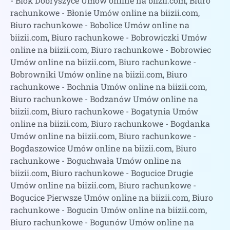
- Blok Dobryszyce Umów online na biizii.com
,
Biuro
rachunkowe - Błonie Umów online na biizii.com
,
Biuro rachunkowe - Bobolice Umów online na
biizii.com
,
Biuro rachunkowe - Bobrowiczki Umów
online na biizii.com
,
Biuro rachunkowe - Bobrowiec
Umów online na biizii.com
,
Biuro rachunkowe -
Bobrowniki Umów online na biizii.com
,
Biuro
rachunkowe - Bochnia Umów online na biizii.com
,
Biuro rachunkowe - Bodzanów Umów online na
biizii.com
,
Biuro rachunkowe - Bogatynia Umów
online na biizii.com
,
Biuro rachunkowe - Bogdanka
Umów online na biizii.com
,
Biuro rachunkowe -
Bogdaszowice Umów online na biizii.com
,
Biuro
rachunkowe - Boguchwała Umów online na
biizii.com
,
Biuro rachunkowe - Bogucice Drugie
Umów online na biizii.com
,
Biuro rachunkowe -
Bogucice Pierwsze Umów online na biizii.com
,
Biuro
rachunkowe - Bogucin Umów online na biizii.com
,
Biuro rachunkowe - Bogunów Umów online na