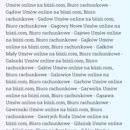
Umów online na biizii.com
,
Biuro rachunkowe -
Gądów Umów online na biizii.com
,
Biuro
rachunkowe - Gadów Umów online na biizii.com
,
Biuro rachunkowe - Gagowy Nowe Umów online na
biizii.com
,
Biuro rachunkowe - Gajewo Umów online
na biizii.com
,
Biuro rachunkowe - Gajków Umów
online na biizii.com
,
Biuro rachunkowe - Gałków
Mały Umów online na biizii.com
,
Biuro rachunkowe -
Galonki Umów online na biizii.com
,
Biuro
rachunkowe - Gałów Umów online na biizii.com
,
Biuro rachunkowe - Galowice Umów online na
biizii.com
,
Biuro rachunkowe - Garbów Umów online
na biizii.com
,
Biuro rachunkowe - Garwolin Umów
online na biizii.com
,
Biuro rachunkowe - Gąsawa
Umów online na biizii.com
,
Biuro rachunkowe -
Gawronki Umów online na biizii.com
,
Biuro
rachunkowe - Gawrych Ruda Umów online na
biizii.com
,
Biuro rachunkowe - Gdańsk Umów online