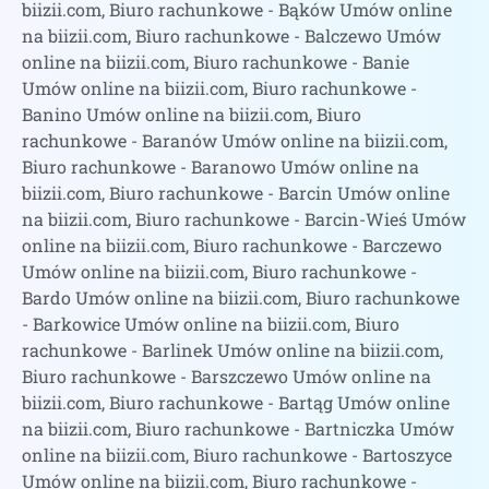
biizii.com
,
Biuro rachunkowe - Bąków Umów online
na biizii.com
,
Biuro rachunkowe - Balczewo Umów
online na biizii.com
,
Biuro rachunkowe - Banie
Umów online na biizii.com
,
Biuro rachunkowe -
Banino Umów online na biizii.com
,
Biuro
rachunkowe - Baranów Umów online na biizii.com
,
Biuro rachunkowe - Baranowo Umów online na
biizii.com
,
Biuro rachunkowe - Barcin Umów online
na biizii.com
,
Biuro rachunkowe - Barcin-Wieś Umów
online na biizii.com
,
Biuro rachunkowe - Barczewo
Umów online na biizii.com
,
Biuro rachunkowe -
Bardo Umów online na biizii.com
,
Biuro rachunkowe
- Barkowice Umów online na biizii.com
,
Biuro
rachunkowe - Barlinek Umów online na biizii.com
,
Biuro rachunkowe - Barszczewo Umów online na
biizii.com
,
Biuro rachunkowe - Bartąg Umów online
na biizii.com
,
Biuro rachunkowe - Bartniczka Umów
online na biizii.com
,
Biuro rachunkowe - Bartoszyce
Umów online na biizii.com
,
Biuro rachunkowe -