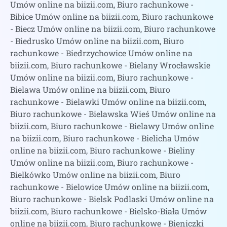
Umów online na biizii.com
,
Biuro rachunkowe -
Bibice Umów online na biizii.com
,
Biuro rachunkowe
- Biecz Umów online na biizii.com
,
Biuro rachunkowe
- Biedrusko Umów online na biizii.com
,
Biuro
rachunkowe - Biedrzychowice Umów online na
biizii.com
,
Biuro rachunkowe - Bielany Wrocławskie
Umów online na biizii.com
,
Biuro rachunkowe -
Bielawa Umów online na biizii.com
,
Biuro
rachunkowe - Bielawki Umów online na biizii.com
,
Biuro rachunkowe - Bielawska Wieś Umów online na
biizii.com
,
Biuro rachunkowe - Bielawy Umów online
na biizii.com
,
Biuro rachunkowe - Bielicha Umów
online na biizii.com
,
Biuro rachunkowe - Bieliny
Umów online na biizii.com
,
Biuro rachunkowe -
Bielkówko Umów online na biizii.com
,
Biuro
rachunkowe - Bielowice Umów online na biizii.com
,
Biuro rachunkowe - Bielsk Podlaski Umów online na
biizii.com
,
Biuro rachunkowe - Bielsko-Biała Umów
online na biizii.com
,
Biuro rachunkowe - Bieniczki