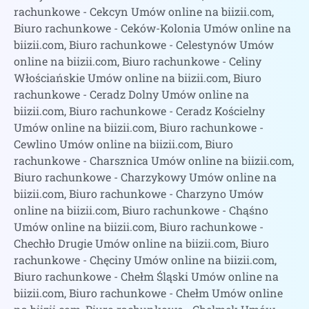
rachunkowe - Cekcyn Umów online na biizii.com
,
Biuro rachunkowe - Ceków-Kolonia Umów online na
biizii.com
,
Biuro rachunkowe - Celestynów Umów
online na biizii.com
,
Biuro rachunkowe - Celiny
Włościańskie Umów online na biizii.com
,
Biuro
rachunkowe - Ceradz Dolny Umów online na
biizii.com
,
Biuro rachunkowe - Ceradz Kościelny
Umów online na biizii.com
,
Biuro rachunkowe -
Cewlino Umów online na biizii.com
,
Biuro
rachunkowe - Charsznica Umów online na biizii.com
,
Biuro rachunkowe - Charzykowy Umów online na
biizii.com
,
Biuro rachunkowe - Charzyno Umów
online na biizii.com
,
Biuro rachunkowe - Chąśno
Umów online na biizii.com
,
Biuro rachunkowe -
Chechło Drugie Umów online na biizii.com
,
Biuro
rachunkowe - Chęciny Umów online na biizii.com
,
Biuro rachunkowe - Chełm Śląski Umów online na
biizii.com
,
Biuro rachunkowe - Chełm Umów online