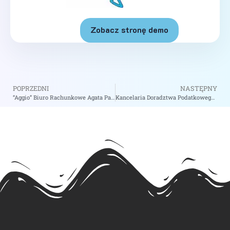
Zobacz stronę demo
POPRZEDNI
NASTĘPNY
“Aggio” Biuro Rachunkowe Agata Pawłowska – zobacz na biizii.com
Kancelaria Doradztwa Podatkowego Grażyna Gawryczuk – zobacz na biizii.com