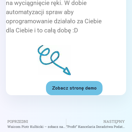
na wyciągnięcie ręki. W dobie
automatyzacji spraw aby
oprogramowanie działało za Ciebie
dla Ciebie i to całą dobę :D
Zobacz stronę demo
POPRZEDNI
NASTĘPNY
Waicom Piotr Kulbicki – zobacz na biizii.com
“Profit” Kancelaria Doradztwa Podatkowego Grzegorz Perlik – zobacz na biizii.com