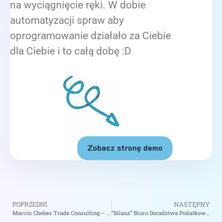
na wyciągnięcie ręki. W dobie
automatyzacji spraw aby
oprogramowanie działało za Ciebie
dla Ciebie i to całą dobę :D
Zobacz stronę demo
POPRZEDNI
NASTĘPNY
Marcin Chebes Trade Consulting – zobacz na biizii.com
“Bilans” Biuro Doradztwa Podatkowego Zygmunt Tabisz – zobacz na biizii.com