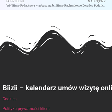
POPRZEDNI
NASTĘPNY
“Ab” Biuro Podatkowe – zobacz na biizii.com
Biuro Rachunkowe Doradca Podatkowy Joanna Paluszewska Szweda – zobacz na biizii.com
Biizii – kalendarz umów wizytę onl
Cookies
Polityka prywatności klient