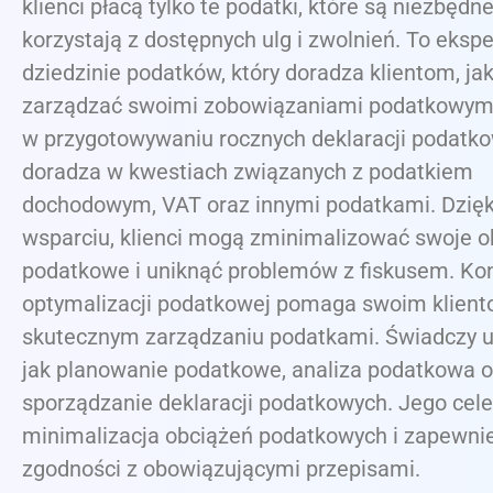
klienci płacą tylko te podatki, które są niezbędne,
korzystają z dostępnych ulg i zwolnień. To ekspe
dziedzinie podatków, który doradza klientom, ja
zarządzać swoimi zobowiązaniami podatkowym
w przygotowywaniu rocznych deklaracji podatko
doradza w kwestiach związanych z podatkiem
dochodowym, VAT oraz innymi podatkami. Dzięk
wsparciu, klienci mogą zminimalizować swoje o
podatkowe i uniknąć problemów z fiskusem. Kon
optymalizacji podatkowej pomaga swoim klien
skutecznym zarządzaniu podatkami. Świadczy us
jak planowanie podatkowe, analiza podatkowa o
sporządzanie deklaracji podatkowych. Jego cel
minimalizacja obciążeń podatkowych i zapewni
zgodności z obowiązującymi przepisami.