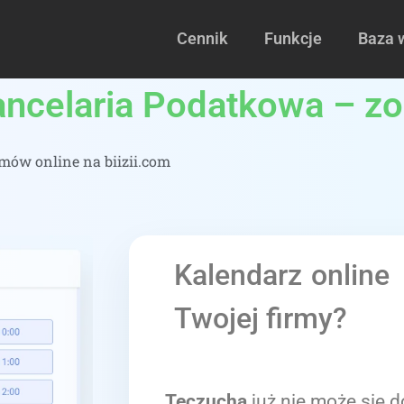
Cennik
Funkcje
Baza 
Kancelaria Podatkowa – zo
ów online na biizii.com
Kalendarz online
Twojej firmy?
Teczucha
już nie może się d