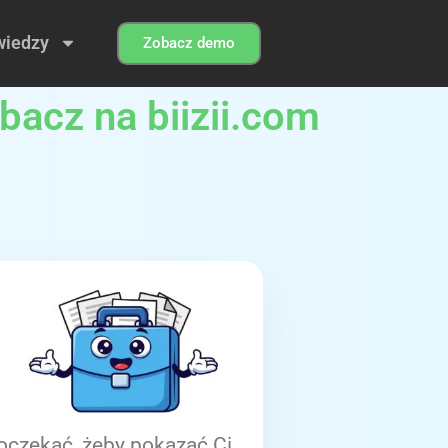
wiedzy
Zobacz demo
bacz na biizii.com
oczekać, żeby pokazać Ci