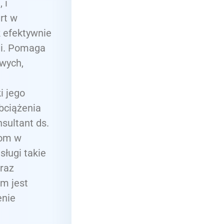
 i
rt w
k efektywnie
i. Pomaga
wych,
i jego
bciążenia
sultant ds.
tom w
ługi takie
raz
em jest
enie