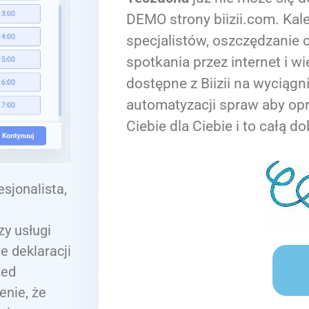
DEMO strony biizii.com. Kale
specjalistów, oszczędzanie c
spotkania przez internet i wi
dostępne z Biizii na wyciągn
automatyzacji spraw aby op
Ciebie dla Ciebie i to całą do
sjonalista,
y usługi
e deklaracji
zed
enie, że