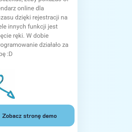
ndarz online dla
zasu dzięki rejestracji na
ele innych funkcji jest
ięcie ręki. W dobie
rogramowanie działało za
bę :D
Zobacz stronę demo