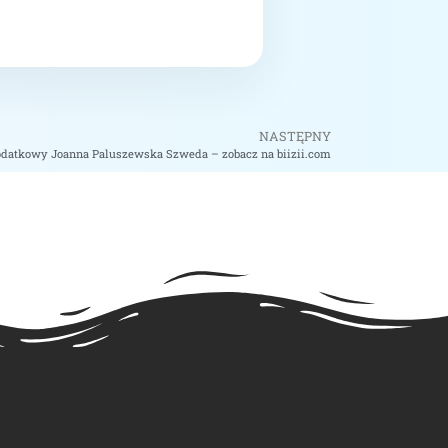
NASTĘPNY
datkowy Joanna Paluszewska Szweda – zobacz na biizii.com