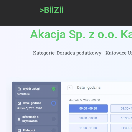
>BiiZii
Akacja Sp. z o.o. 
Kategorie:
Doradca podatkowy - Katowice Um