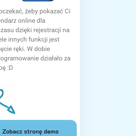
oczekać, żeby pokazać Ci
ndarz online dla
zasu dzięki rejestracji na
ele innych funkcji jest
ięcie ręki. W dobie
rogramowanie działało za
bę :D
Zobacz stronę demo