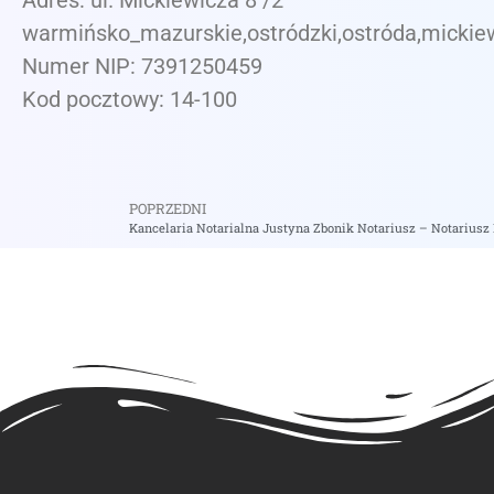
Adres: ul. Mickiewicza 8 /2
warmińsko_mazurskie,ostródzki,ostróda,mickie
Numer NIP: 7391250459
Kod pocztowy: 14-100
POPRZEDNI
Kancelaria Notarialna Justyna Zbonik Notariusz – Notariusz 