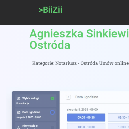
>BiiZii
Agnieszka Sinkiewi
Ostróda
Kategorie:
Notariusz - Ostróda Umów online 