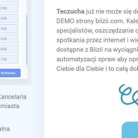
Teczucha
już nie może się d
DEMO strony biizii.com. Kale
specjalistów, oszczędzanie c
spotkania przez internet i wi
dostępne z Biizii na wyciągn
automatyzacji spraw aby op
Ciebie dla Ciebie i to całą do
Kancelaria
 miasta
alna