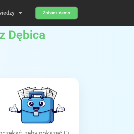
wiedzy
Zobacz demo
z Dębica
oczekać, żeby pokazać Ci