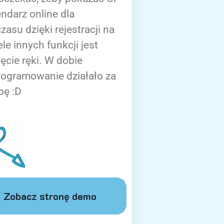
ndarz online dla
zasu dzięki rejestracji na
ele innych funkcji jest
ięcie ręki. W dobie
rogramowanie działało za
bę :D
Zobacz stronę demo