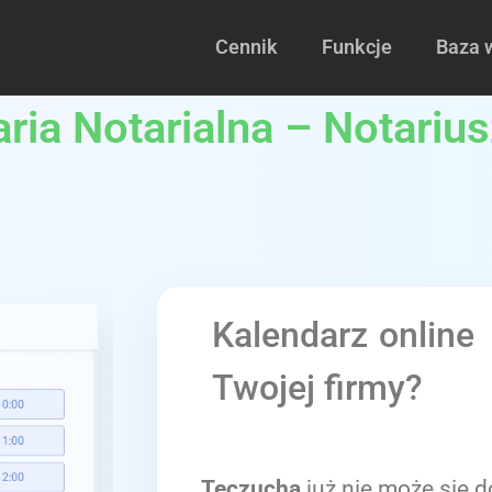
Cennik
Funkcje
Baza 
ia Notarialna – Notarius
Kalendarz online
Twojej firmy?
Teczucha
już nie może się d